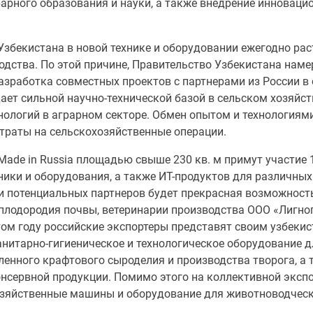
арного образования и науки, а также внедрение инноваци
збекистана в новой технике и оборудовании ежегодно рас
одства. По этой причине, Правительство Узбекистана наме
Разработка совместных проектов с партнерами из России в
ает сильной научно-технической базой в сельском хозяйств
нологий в аграрном секторе. Обмен опытом и технология
траты на сельскохозяйственные операции.
ade in Russia площадью свыше 230 кв. м примут участие 
ники и оборудования, а также ИТ-продуктов для различных
и потенциальных партнеров будет прекрасная возможност
плодородия почвы, ветеринарии производства ООО «Лигног
том году российские экспортеры представят своим узбеки
анитарно-гигиеническое и технологическое оборудование 
енного крафтового сыроделия и производства творога, а
онсервной продукции. Помимо этого на коллективной экс
зяйственные машины и оборудование для животноводчески