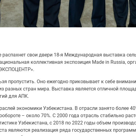
те распахнет свои двери 18-я Международная выставка сель
ациональная коллективная экспозиция Made in Russia, ор
 «ЭКСПОЦЕНТР».
ельзя пропустить. Оно ежегодно приковывает к себе вниман
 из разных стран мира. Выставка является отличной площ
гий для АПК.
раслей экономики Узбекистана. В отрасли занято более 4
ообороте – около 70%. С 2000 года отрасль стабильно рас
истике Узбекистана, с 2018 по 2022 годы объем производ
оста являются реализация ряда государственных программ